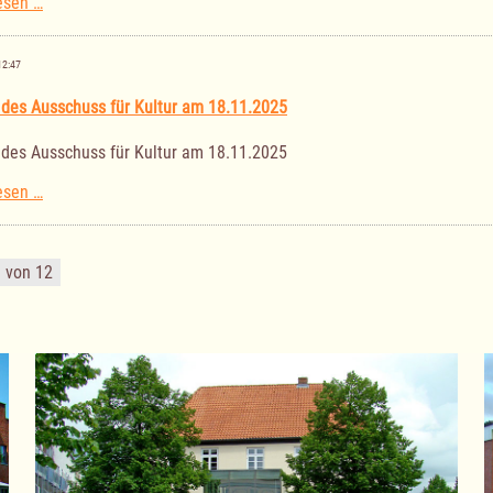
Sitzung
esen …
des
Ausschusses
für
12:47
Senioren,
Jugend
 des Ausschuss für Kultur am 18.11.2025
und
Soziales
 des Ausschuss für Kultur am 18.11.2025
am
27.11.2025
Sitzung
esen …
des
Ausschuss
für
1 von 12
Kultur
am
18.11.2025