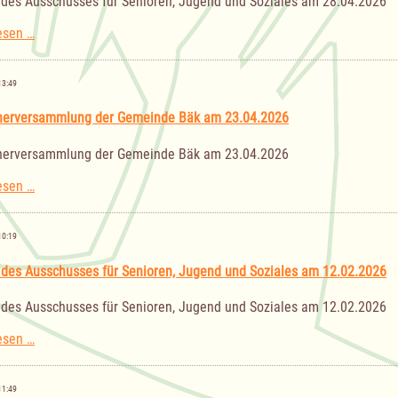
 des Ausschusses für Senioren, Jugend und Soziales am 28.04.2026
Sitzung
esen …
des
Ausschusses
für
13:49
Senioren,
Jugend
nerversammlung der Gemeinde Bäk am 23.04.2026
und
Soziales
nerversammlung der Gemeinde Bäk am 23.04.2026
am
28.04.2026
Einwohnerversammlung
esen …
der
Gemeinde
Bäk
10:19
am
23.04.2026
 des Ausschusses für Senioren, Jugend und Soziales am 12.02.2026
 des Ausschusses für Senioren, Jugend und Soziales am 12.02.2026
Sitzung
esen …
des
Ausschusses
für
11:49