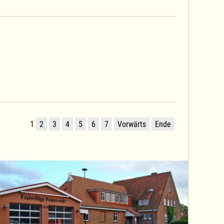
1
2
3
4
5
6
7
Vorwärts
Ende