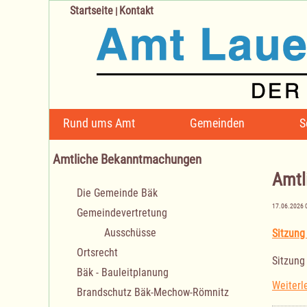
Startseite
Kontakt
|
Navigation
Rund ums Amt
Gemeinden
S
überspringen
Amtliche Bekanntmachungen
Amtl
Navigation
Die Gemeinde Bäk
überspringen
17.06.2026 
Gemeindevertretung
Ausschüsse
Sitzung
Ortsrecht
Sitzung
Bäk - Bauleitplanung
Weiterl
Brandschutz Bäk-Mechow-Römnitz