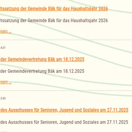
Senioren,
Jugend
tssatzung der Gemeinde Bäk für das Haushaltsjahr 2026
und
Soziales
tssatzung der Gemeinde Bäk für das Haushaltsjahr 2026
am
12.02.2026
Haushaltssatzung
esen …
der
Gemeinde
Bäk
14:21
für
das
 der Gemeindevertretung Bäk am 18.12.2025
Haushaltsjahr
2026
 der Gemeindevertretung Bäk am 18.12.2025
Sitzung
esen …
der
Gemeindevertretung
Bäk
12:33
am
18.12.2025
 des Ausschusses für Senioren, Jugend und Soziales am 27.11.2025
 des Ausschusses für Senioren, Jugend und Soziales am 27.11.2025