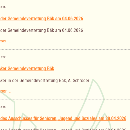
Ausschusses
für
10:16
Senioren,
Jugend
 der Gemeindevertretung Bäk am 04.06.2026
und
Soziales
 der Gemeindevertretung Bäk am 04.06.2026
am
02.07.2026
Sitzung
esen …
der
Gemeindevertretung
Bäk
17:22
am
04.06.2026
ker Gemeindevertretung Bäk
ker in der Gemeindevertretung Bäk, A. Schröder
Nachrücker
esen …
Gemeindevertretung
Bäk
10:30
 des Ausschusses für Senioren, Jugend und Soziales am 28.04.2026