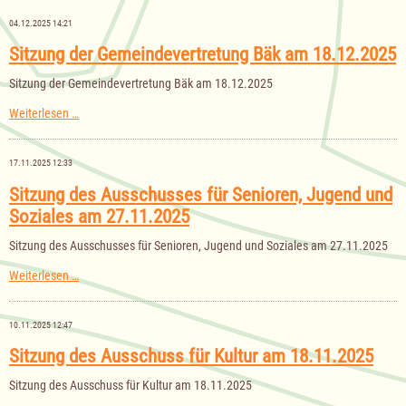
Gemeinde
Bäk
04.12.2025 14:21
für
das
Sitzung der Gemeindevertretung Bäk am 18.12.2025
Haushaltsjahr
2026
Sitzung der Gemeindevertretung Bäk am 18.12.2025
Sitzung
Weiterlesen …
der
Gemeindevertretung
Bäk
17.11.2025 12:33
am
18.12.2025
Sitzung des Ausschusses für Senioren, Jugend und
Soziales am 27.11.2025
Sitzung des Ausschusses für Senioren, Jugend und Soziales am 27.11.2025
Sitzung
Weiterlesen …
des
Ausschusses
für
10.11.2025 12:47
Senioren,
Jugend
Sitzung des Ausschuss für Kultur am 18.11.2025
und
Soziales
Sitzung des Ausschuss für Kultur am 18.11.2025
am
27.11.2025