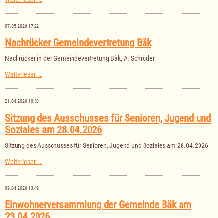
der
Gemeindevertretung
Bäk
07.05.2026 17:22
am
04.06.2026
Nachrücker Gemeindevertretung Bäk
Nachrücker in der Gemeindevertretung Bäk, A. Schröder
Nachrücker
Weiterlesen …
Gemeindevertretung
Bäk
21.04.2026 10:30
Sitzung des Ausschusses für Senioren, Jugend und
Soziales am 28.04.2026
Sitzung des Ausschusses für Senioren, Jugend und Soziales am 28.04.2026
Sitzung
Weiterlesen …
des
Ausschusses
für
09.04.2026 13:49
Senioren,
Jugend
Einwohnerversammlung der Gemeinde Bäk am
und
23.04.2026
Soziales