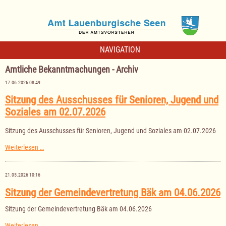
NAVIGATION
Amtliche Bekanntmachungen - Archiv
17.06.2026 08:49
Sitzung des Ausschusses für Senioren, Jugend und
Soziales am 02.07.2026
Sitzung des Ausschusses für Senioren, Jugend und Soziales am 02.07.2026
Sitzung
Weiterlesen …
des
Ausschusses
für
21.05.2026 10:16
Senioren,
Jugend
Sitzung der Gemeindevertretung Bäk am 04.06.2026
und
Soziales
Sitzung der Gemeindevertretung Bäk am 04.06.2026
am
02.07.2026
Sitzung
Weiterlesen …