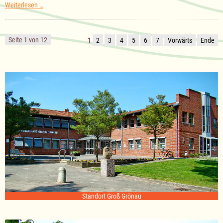
Sitzung
Weiterlesen …
des
Ausschuss
für
Kultur
Seite 1 von 12
1
2
3
4
5
6
7
Vorwärts
Ende
am
18.11.2025
Standort Groß Grönau