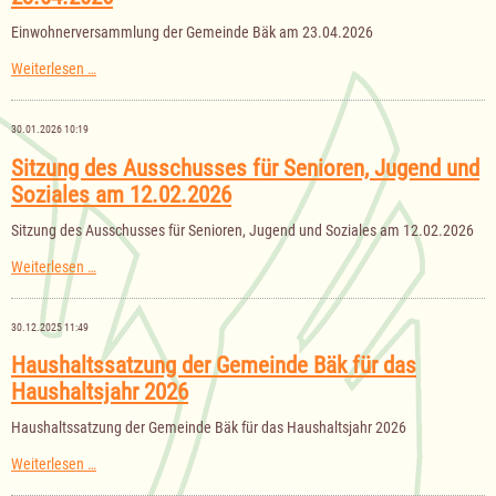
am
28.04.2026
Einwohnerversammlung der Gemeinde Bäk am 23.04.2026
Einwohnerversammlung
Weiterlesen …
der
Gemeinde
Bäk
30.01.2026 10:19
am
23.04.2026
Sitzung des Ausschusses für Senioren, Jugend und
Soziales am 12.02.2026
Sitzung des Ausschusses für Senioren, Jugend und Soziales am 12.02.2026
Sitzung
Weiterlesen …
des
Ausschusses
für
30.12.2025 11:49
Senioren,
Jugend
Haushaltssatzung der Gemeinde Bäk für das
und
Haushaltsjahr 2026
Soziales
am
12.02.2026
Haushaltssatzung der Gemeinde Bäk für das Haushaltsjahr 2026
Haushaltssatzung
Weiterlesen …
der