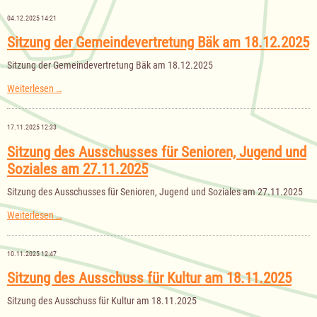
Gemeinde
Bäk
04.12.2025 14:21
für
das
Sitzung der Gemeindevertretung Bäk am 18.12.2025
Haushaltsjahr
2026
Sitzung der Gemeindevertretung Bäk am 18.12.2025
Sitzung
Weiterlesen …
der
Gemeindevertretung
Bäk
17.11.2025 12:33
am
18.12.2025
Sitzung des Ausschusses für Senioren, Jugend und
Soziales am 27.11.2025
Sitzung des Ausschusses für Senioren, Jugend und Soziales am 27.11.2025
Sitzung
Weiterlesen …
des
Ausschusses
für
10.11.2025 12:47
Senioren,
Jugend
Sitzung des Ausschuss für Kultur am 18.11.2025
und
Soziales
Sitzung des Ausschuss für Kultur am 18.11.2025
am
27.11.2025