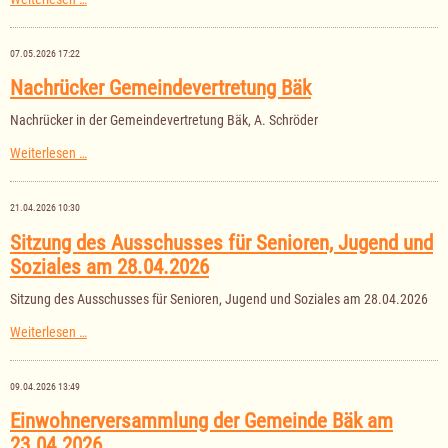
der
Gemeindevertretung
Bäk
07.05.2026 17:22
am
04.06.2026
Nachrücker Gemeindevertretung Bäk
Nachrücker in der Gemeindevertretung Bäk, A. Schröder
Nachrücker
Weiterlesen …
Gemeindevertretung
Bäk
21.04.2026 10:30
Sitzung des Ausschusses für Senioren, Jugend und
Soziales am 28.04.2026
Sitzung des Ausschusses für Senioren, Jugend und Soziales am 28.04.2026
Sitzung
Weiterlesen …
des
Ausschusses
für
09.04.2026 13:49
Senioren,
Jugend
Einwohnerversammlung der Gemeinde Bäk am
und
23.04.2026
Soziales