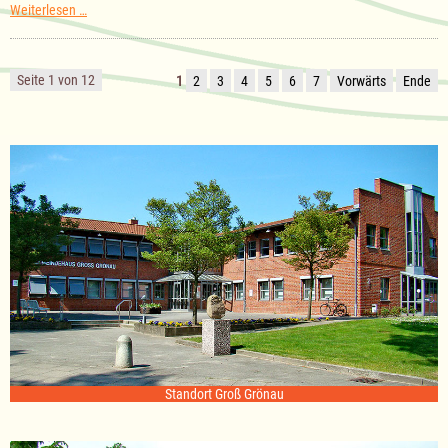
Sitzung
Weiterlesen …
des
Ausschuss
für
Kultur
Seite 1 von 12
1
2
3
4
5
6
7
Vorwärts
Ende
am
18.11.2025
Standort Groß Grönau