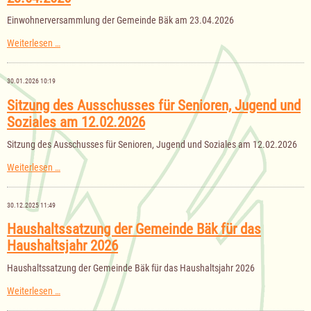
am
28.04.2026
Einwohnerversammlung der Gemeinde Bäk am 23.04.2026
Einwohnerversammlung
Weiterlesen …
der
Gemeinde
Bäk
30.01.2026 10:19
am
23.04.2026
Sitzung des Ausschusses für Senioren, Jugend und
Soziales am 12.02.2026
Sitzung des Ausschusses für Senioren, Jugend und Soziales am 12.02.2026
Sitzung
Weiterlesen …
des
Ausschusses
für
30.12.2025 11:49
Senioren,
Jugend
Haushaltssatzung der Gemeinde Bäk für das
und
Haushaltsjahr 2026
Soziales
am
12.02.2026
Haushaltssatzung der Gemeinde Bäk für das Haushaltsjahr 2026
Haushaltssatzung
Weiterlesen …
der