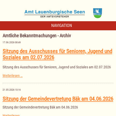
NAVIGATION
Amtliche Bekanntmachungen - Archiv
17.06.2026 08:49
Sitzung des Ausschusses für Senioren, Jugend und
Soziales am 02.07.2026
Sitzung des Ausschusses für Senioren, Jugend und Soziales am 02.07.2026
Sitzung
Weiterlesen …
des
Ausschusses
für
21.05.2026 10:16
Senioren,
Jugend
Sitzung der Gemeindevertretung Bäk am 04.06.2026
und
Soziales
Sitzung der Gemeindevertretung Bäk am 04.06.2026
am
02.07.2026
Sitzung
Weiterlesen …