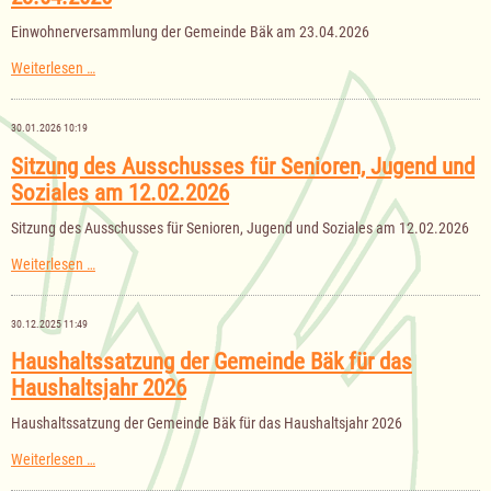
am
28.04.2026
Einwohnerversammlung der Gemeinde Bäk am 23.04.2026
Einwohnerversammlung
Weiterlesen …
der
Gemeinde
Bäk
30.01.2026 10:19
am
23.04.2026
Sitzung des Ausschusses für Senioren, Jugend und
Soziales am 12.02.2026
Sitzung des Ausschusses für Senioren, Jugend und Soziales am 12.02.2026
Sitzung
Weiterlesen …
des
Ausschusses
für
30.12.2025 11:49
Senioren,
Jugend
Haushaltssatzung der Gemeinde Bäk für das
und
Haushaltsjahr 2026
Soziales
am
12.02.2026
Haushaltssatzung der Gemeinde Bäk für das Haushaltsjahr 2026
Haushaltssatzung
Weiterlesen …
der