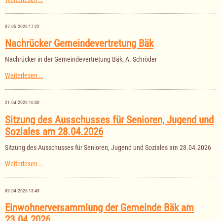
der
Gemeindevertretung
Bäk
07.05.2026 17:22
am
04.06.2026
Nachrücker Gemeindevertretung Bäk
Nachrücker in der Gemeindevertretung Bäk, A. Schröder
Nachrücker
Weiterlesen …
Gemeindevertretung
Bäk
21.04.2026 10:30
Sitzung des Ausschusses für Senioren, Jugend und
Soziales am 28.04.2026
Sitzung des Ausschusses für Senioren, Jugend und Soziales am 28.04.2026
Sitzung
Weiterlesen …
des
Ausschusses
für
09.04.2026 13:49
Senioren,
Jugend
Einwohnerversammlung der Gemeinde Bäk am
und
23.04.2026
Soziales