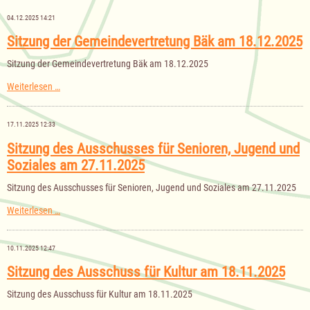
Gemeinde
Bäk
04.12.2025 14:21
für
das
Sitzung der Gemeindevertretung Bäk am 18.12.2025
Haushaltsjahr
2026
Sitzung der Gemeindevertretung Bäk am 18.12.2025
Sitzung
Weiterlesen …
der
Gemeindevertretung
Bäk
17.11.2025 12:33
am
18.12.2025
Sitzung des Ausschusses für Senioren, Jugend und
Soziales am 27.11.2025
Sitzung des Ausschusses für Senioren, Jugend und Soziales am 27.11.2025
Sitzung
Weiterlesen …
des
Ausschusses
für
10.11.2025 12:47
Senioren,
Jugend
Sitzung des Ausschuss für Kultur am 18.11.2025
und
Soziales
Sitzung des Ausschuss für Kultur am 18.11.2025
am
27.11.2025