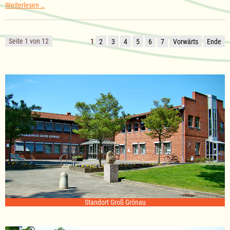
Sitzung
Weiterlesen …
des
Ausschuss
für
Kultur
Seite 1 von 12
1
2
3
4
5
6
7
Vorwärts
Ende
am
18.11.2025
Standort Groß Grönau