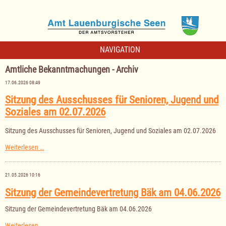
NAVIGATION
Amtliche Bekanntmachungen - Archiv
17.06.2026 08:49
Sitzung des Ausschusses für Senioren, Jugend und
Soziales am 02.07.2026
Sitzung des Ausschusses für Senioren, Jugend und Soziales am 02.07.2026
Sitzung
Weiterlesen …
des
Ausschusses
für
21.05.2026 10:16
Senioren,
Jugend
Sitzung der Gemeindevertretung Bäk am 04.06.2026
und
Soziales
Sitzung der Gemeindevertretung Bäk am 04.06.2026
am
02.07.2026
Sitzung
Weiterlesen …