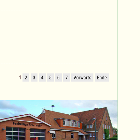
1
2
3
4
5
6
7
Vorwärts
Ende