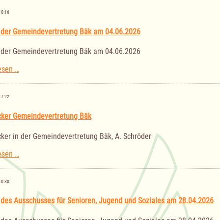
Ausschusses
für
10:16
Senioren,
Jugend
 der Gemeindevertretung Bäk am 04.06.2026
und
Soziales
 der Gemeindevertretung Bäk am 04.06.2026
am
02.07.2026
Sitzung
esen …
der
Gemeindevertretung
Bäk
17:22
am
04.06.2026
ker Gemeindevertretung Bäk
ker in der Gemeindevertretung Bäk, A. Schröder
Nachrücker
esen …
Gemeindevertretung
Bäk
10:30
 des Ausschusses für Senioren, Jugend und Soziales am 28.04.2026