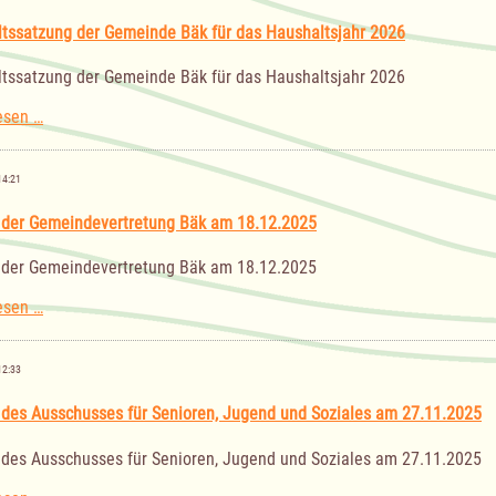
Senioren,
Jugend
tssatzung der Gemeinde Bäk für das Haushaltsjahr 2026
und
Soziales
tssatzung der Gemeinde Bäk für das Haushaltsjahr 2026
am
12.02.2026
Haushaltssatzung
esen …
der
Gemeinde
Bäk
14:21
für
das
 der Gemeindevertretung Bäk am 18.12.2025
Haushaltsjahr
2026
 der Gemeindevertretung Bäk am 18.12.2025
Sitzung
esen …
der
Gemeindevertretung
Bäk
12:33
am
18.12.2025
 des Ausschusses für Senioren, Jugend und Soziales am 27.11.2025
 des Ausschusses für Senioren, Jugend und Soziales am 27.11.2025