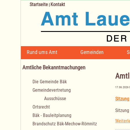
Startseite
Kontakt
|
Navigation
Rund ums Amt
Gemeinden
S
überspringen
Amtliche Bekanntmachungen
Amtl
Navigation
Die Gemeinde Bäk
überspringen
17.06.2026 
Gemeindevertretung
Ausschüsse
Sitzung
Ortsrecht
Sitzung
Bäk - Bauleitplanung
Weiterl
Brandschutz Bäk-Mechow-Römnitz