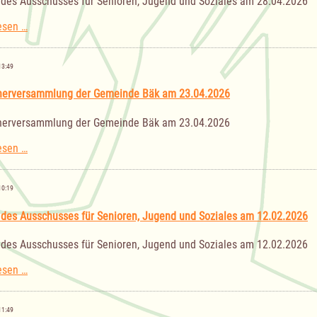
 des Ausschusses für Senioren, Jugend und Soziales am 28.04.2026
Sitzung
esen …
des
Ausschusses
für
13:49
Senioren,
Jugend
nerversammlung der Gemeinde Bäk am 23.04.2026
und
Soziales
nerversammlung der Gemeinde Bäk am 23.04.2026
am
28.04.2026
Einwohnerversammlung
esen …
der
Gemeinde
Bäk
10:19
am
23.04.2026
 des Ausschusses für Senioren, Jugend und Soziales am 12.02.2026
 des Ausschusses für Senioren, Jugend und Soziales am 12.02.2026
Sitzung
esen …
des
Ausschusses
für
11:49