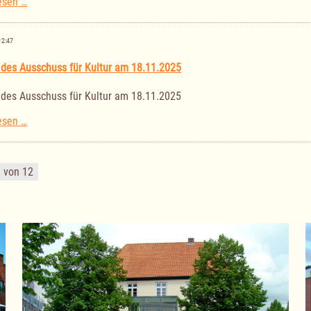
Sitzung
esen …
des
Ausschusses
für
12:47
Senioren,
Jugend
 des Ausschuss für Kultur am 18.11.2025
und
Soziales
 des Ausschuss für Kultur am 18.11.2025
am
27.11.2025
Sitzung
esen …
des
Ausschuss
für
1 von 12
Kultur
am
18.11.2025