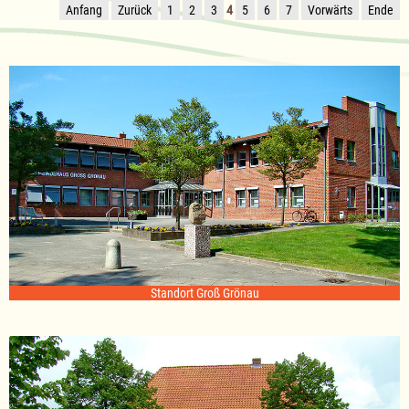
Anfang
Zurück
1
2
3
4
5
6
7
Vorwärts
Ende
Standort Groß Grönau