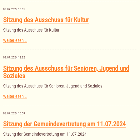
Ausschuss
für
03.09.2024 10:31
Kultur
am
Sitzung des Ausschuss für Kultur
08.10.2024
Sitzung des Ausschuss für Kultur
Sitzung
Weiterlesen …
des
Ausschuss
für
09.07.2024 12:32
Kultur
Sitzung des Ausschuss für Senioren, Jugend und
Soziales
Sitzung des Ausschuss für Senioren, Jugend und Soziales
Sitzung
Weiterlesen …
des
Ausschuss
für
03.07.2024 10:59
Senioren,
Jugend
Sitzung der Gemeindevertretung am 11.07.2024
und
Soziales
Sitzung der Gemeindevertretung am 11.07.2024