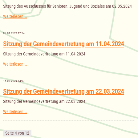
Sitzung des Ausschusses für Senioren, Jugend und Soziales am 02.05.2024
Sitzung
Weiterlesen …
des
Ausschusses
für
03.04.2024 12:24
Senioren,
Jugend
Sitzung der Gemeindevertretung am 11.04.2024
und
Soziales
Sitzung der Gemeindevertretung am 11.04.2024
am
02.05.2024
Sitzung
Weiterlesen …
der
Gemeindevertretung
am
15.03.2024 14:07
11.04.2024
Sitzung der Gemeindevertretung am 22.03.2024
Sitzung der Gemeindevertretung am 22.03.2024
Sitzung
Weiterlesen …
der
Gemeindevertretung
am
22.03.2024
Seite 4 von 12