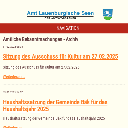
NAVIGATION
Amtliche Bekanntmachungen - Archiv
11.02.2025 08:38
Sitzung des Ausschuss für Kultur am 27.02.2025
Sitzung des Ausschuss für Kultur am 27.02.2025
Sitzung
Weiterlesen …
des
Ausschuss
für
09.01.2025 14:52
Kultur
am
Haushaltssatzung der Gemeinde Bäk für das
27.02.2025
Haushaltsjahr 2025
Haushaltssatzung der Gemeinde Bäk für das Haushaltsjahr 2025
Haushaltssatzung
Weiterlesen …