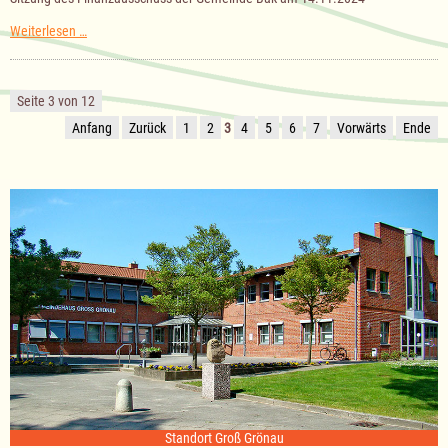
Sitzung
Weiterlesen …
des
Finanzausschuss
der
Gemeinde
Seite 3 von 12
Bäk
am
Anfang
Zurück
1
2
3
4
5
6
7
Vorwärts
Ende
14.11.2024
Standort Groß Grönau