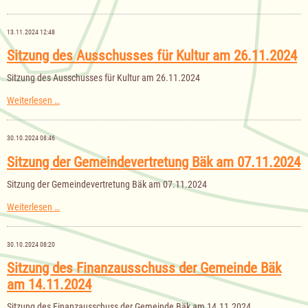
des
Ausschusses
für
13.11.2024 12:48
Senioren,
Jugend
Sitzung des Ausschusses für Kultur am 26.11.2024
und
Soziales
Sitzung des Ausschusses für Kultur am 26.11.2024
am
21.11.2024
Sitzung
Weiterlesen …
des
Ausschusses
für
30.10.2024 08:46
Kultur
am
Sitzung der Gemeindevertretung Bäk am 07.11.2024
26.11.2024
Sitzung der Gemeindevertretung Bäk am 07.11.2024
Sitzung
Weiterlesen …
der
Gemeindevertretung
Bäk
30.10.2024 08:20
am
07.11.2024
Sitzung des Finanzausschuss der Gemeinde Bäk
am 14.11.2024
Sitzung des Finanzausschuss der Gemeinde Bäk am 14.11.2024