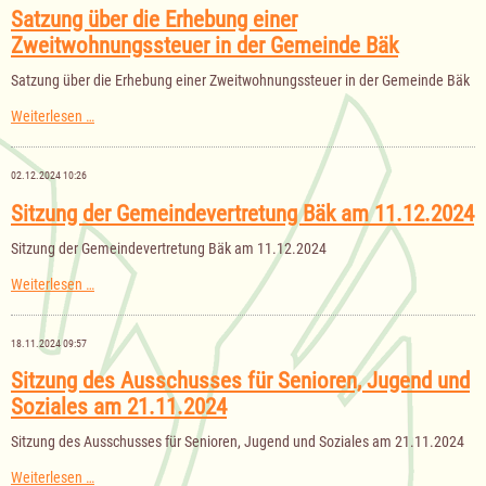
Kosten
Satzung über die Erhebung einer
der
Zweitwohnungssteuer in der Gemeinde Bäk
Mitgliedschaft
in
dem
Satzung über die Erhebung einer Zweitwohnungssteuer in der Gemeinde Bäk
Gewässerunterhaltungsverband
„Ratzeburger
Satzung
Weiterlesen …
See“
über
die
Erhebung
02.12.2024 10:26
einer
Zweitwohnungssteuer
Sitzung der Gemeindevertretung Bäk am 11.12.2024
in
der
Sitzung der Gemeindevertretung Bäk am 11.12.2024
Gemeinde
Bäk
Sitzung
Weiterlesen …
der
Gemeindevertretung
Bäk
18.11.2024 09:57
am
11.12.2024
Sitzung des Ausschusses für Senioren, Jugend und
Soziales am 21.11.2024
Sitzung des Ausschusses für Senioren, Jugend und Soziales am 21.11.2024
Sitzung
Weiterlesen …