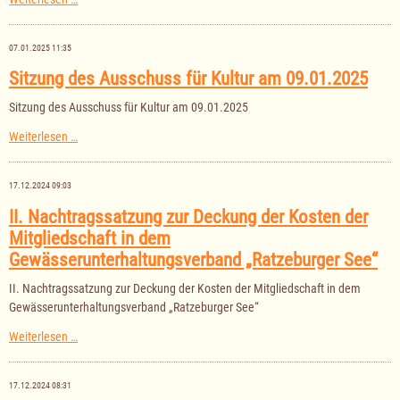
der
Gemeinde
Bäk
07.01.2025 11:35
für
das
Sitzung des Ausschuss für Kultur am 09.01.2025
Haushaltsjahr
2025
Sitzung des Ausschuss für Kultur am 09.01.2025
Sitzung
Weiterlesen …
des
Ausschuss
für
17.12.2024 09:03
Kultur
am
II. Nachtragssatzung zur Deckung der Kosten der
09.01.2025
Mitgliedschaft in dem
Gewässerunterhaltungsverband „Ratzeburger See“
II. Nachtragssatzung zur Deckung der Kosten der Mitgliedschaft in dem
Gewässerunterhaltungsverband „Ratzeburger See“
II.
Weiterlesen …
Nachtragssatzung
zur
Deckung
17.12.2024 08:31
der