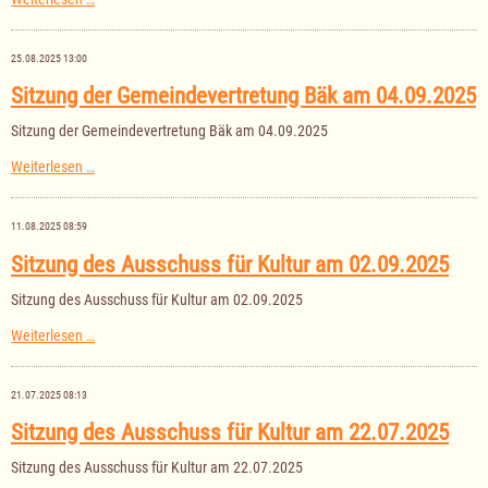
des
Ausschusses
für
25.08.2025 13:00
Senioren,
Jugend
Sitzung der Gemeindevertretung Bäk am 04.09.2025
und
Soziales
Sitzung der Gemeindevertretung Bäk am 04.09.2025
am
11.09.2025
Sitzung
Weiterlesen …
der
Gemeindevertretung
Bäk
11.08.2025 08:59
am
04.09.2025
Sitzung des Ausschuss für Kultur am 02.09.2025
Sitzung des Ausschuss für Kultur am 02.09.2025
Sitzung
Weiterlesen …
des
Ausschuss
für
21.07.2025 08:13
Kultur
am
Sitzung des Ausschuss für Kultur am 22.07.2025
02.09.2025
Sitzung des Ausschuss für Kultur am 22.07.2025