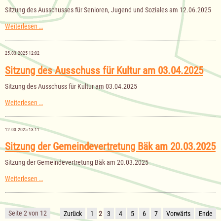
Sitzung des Ausschusses für Senioren, Jugend und Soziales am 12.06.2025
Sitzung
Weiterlesen …
des
Ausschusses
für
25.03.2025 12:02
Senioren,
Jugend
Sitzung des Ausschuss für Kultur am 03.04.2025
und
Soziales
Sitzung des Ausschuss für Kultur am 03.04.2025
am
12.06.2025
Sitzung
Weiterlesen …
des
Ausschuss
für
12.03.2025 13:11
Kultur
am
Sitzung der Gemeindevertretung Bäk am 20.03.2025
03.04.2025
Sitzung der Gemeindevertretung Bäk am 20.03.2025
Sitzung
Weiterlesen …
der
Gemeindevertretung
Bäk
am
Seite 2 von 12
Zurück
1
2
3
4
5
6
7
Vorwärts
Ende
20.03.2025