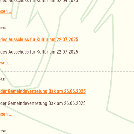
 des Ausschuss für Kultur am 02.09.2025
Sitzung
esen …
des
Ausschuss
für
08:13
Kultur
am
 des Ausschuss für Kultur am 22.07.2025
02.09.2025
 des Ausschuss für Kultur am 22.07.2025
Sitzung
esen …
des
Ausschuss
für
09:33
Kultur
am
 der Gemeindevertretung Bäk am 26.06.2025
22.07.2025
 der Gemeindevertretung Bäk am 26.06.2025
Sitzung
esen …
der
Gemeindevertretung
Bäk
12:40