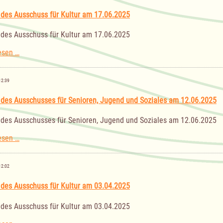
am
26.06.2025
 des Ausschuss für Kultur am 17.06.2025
 des Ausschuss für Kultur am 17.06.2025
Sitzung
esen …
des
Ausschuss
für
12:39
Kultur
am
 des Ausschusses für Senioren, Jugend und Soziales am 12.06.2025
17.06.2025
 des Ausschusses für Senioren, Jugend und Soziales am 12.06.2025
Sitzung
esen …
des
Ausschusses
für
12:02
Senioren,
Jugend
 des Ausschuss für Kultur am 03.04.2025
und
Soziales
 des Ausschuss für Kultur am 03.04.2025
am
12.06.2025