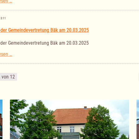
Sitzung
esen …
des
Ausschuss
für
13:11
Kultur
am
 der Gemeindevertretung Bäk am 20.03.2025
03.04.2025
 der Gemeindevertretung Bäk am 20.03.2025
Sitzung
esen …
der
Gemeindevertretung
Bäk
2 von 12
am
20.03.2025