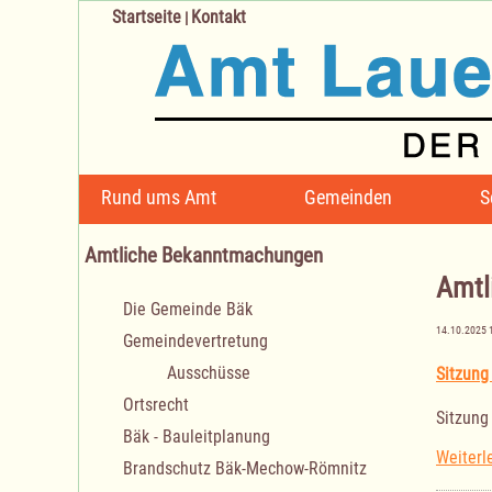
Startseite
Kontakt
|
Navigation
Rund ums Amt
Gemeinden
S
überspringen
Amtliche Bekanntmachungen
Amtl
Navigation
Die Gemeinde Bäk
überspringen
14.10.2025 
Gemeindevertretung
Ausschüsse
Sitzung
Ortsrecht
Sitzung
Bäk - Bauleitplanung
Weiterl
Brandschutz Bäk-Mechow-Römnitz