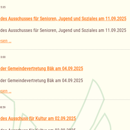
Finanzausschusses
am
15:35
23.10.2025
 des Ausschusses für Senioren, Jugend und Soziales am 11.09.2025
 des Ausschusses für Senioren, Jugend und Soziales am 11.09.2025
Sitzung
esen …
des
Ausschusses
für
13:00
Senioren,
Jugend
 der Gemeindevertretung Bäk am 04.09.2025
und
Soziales
 der Gemeindevertretung Bäk am 04.09.2025
am
11.09.2025
Sitzung
esen …
der
Gemeindevertretung
Bäk
08:59
am
04.09.2025
 des Ausschuss für Kultur am 02.09.2025