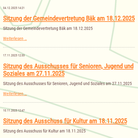
Gemeinde
Bäk
04.12.2025 14:21
für
das
Sitzung der Gemeindevertretung Bäk am 18.12.2025
Haushaltsjahr
2026
Sitzung der Gemeindevertretung Bäk am 18.12.2025
Sitzung
Weiterlesen …
der
Gemeindevertretung
Bäk
17.11.2025 12:33
am
18.12.2025
Sitzung des Ausschusses für Senioren, Jugend und
Soziales am 27.11.2025
Sitzung des Ausschusses für Senioren, Jugend und Soziales am 27.11.2025
Sitzung
Weiterlesen …
des
Ausschusses
für
10.11.2025 12:47
Senioren,
Jugend
Sitzung des Ausschuss für Kultur am 18.11.2025
und
Soziales
Sitzung des Ausschuss für Kultur am 18.11.2025
am
27.11.2025