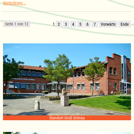
Sitzung
Weiterlesen …
des
Ausschuss
für
Kultur
Seite 1 von 12
1
2
3
4
5
6
7
Vorwärts
Ende
am
18.11.2025
Standort Groß Grönau