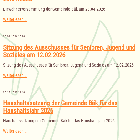
am
28.04.2026
Einwohnerversammlung der Gemeinde Bäk am 23.04.2026
Einwohnerversammlung
Weiterlesen …
der
Gemeinde
Bäk
30.01.2026 10:19
am
23.04.2026
Sitzung des Ausschusses für Senioren, Jugend und
Soziales am 12.02.2026
Sitzung des Ausschusses für Senioren, Jugend und Soziales am 12.02.2026
Sitzung
Weiterlesen …
des
Ausschusses
für
30.12.2025 11:49
Senioren,
Jugend
Haushaltssatzung der Gemeinde Bäk für das
und
Haushaltsjahr 2026
Soziales
am
12.02.2026
Haushaltssatzung der Gemeinde Bäk für das Haushaltsjahr 2026
Haushaltssatzung
Weiterlesen …
der