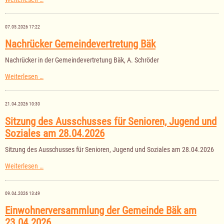
der
Gemeindevertretung
Bäk
07.05.2026 17:22
am
04.06.2026
Nachrücker Gemeindevertretung Bäk
Nachrücker in der Gemeindevertretung Bäk, A. Schröder
Nachrücker
Weiterlesen …
Gemeindevertretung
Bäk
21.04.2026 10:30
Sitzung des Ausschusses für Senioren, Jugend und
Soziales am 28.04.2026
Sitzung des Ausschusses für Senioren, Jugend und Soziales am 28.04.2026
Sitzung
Weiterlesen …
des
Ausschusses
für
09.04.2026 13:49
Senioren,
Jugend
Einwohnerversammlung der Gemeinde Bäk am
und
23.04.2026
Soziales