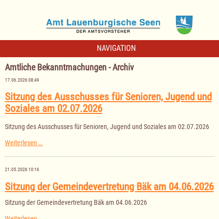
NAVIGATION
Amtliche Bekanntmachungen - Archiv
17.06.2026 08:49
Sitzung des Ausschusses für Senioren, Jugend und
Soziales am 02.07.2026
Sitzung des Ausschusses für Senioren, Jugend und Soziales am 02.07.2026
Sitzung
Weiterlesen …
des
Ausschusses
für
21.05.2026 10:16
Senioren,
Jugend
Sitzung der Gemeindevertretung Bäk am 04.06.2026
und
Soziales
Sitzung der Gemeindevertretung Bäk am 04.06.2026
am
02.07.2026
Sitzung
Weiterlesen …