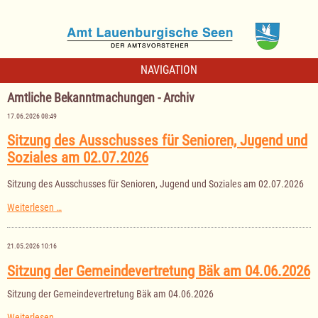
NAVIGATION
Amtliche Bekanntmachungen - Archiv
17.06.2026 08:49
Sitzung des Ausschusses für Senioren, Jugend und
Soziales am 02.07.2026
Sitzung des Ausschusses für Senioren, Jugend und Soziales am 02.07.2026
Sitzung
Weiterlesen …
des
Ausschusses
für
21.05.2026 10:16
Senioren,
Jugend
Sitzung der Gemeindevertretung Bäk am 04.06.2026
und
Soziales
Sitzung der Gemeindevertretung Bäk am 04.06.2026
am
02.07.2026
Sitzung
Weiterlesen …