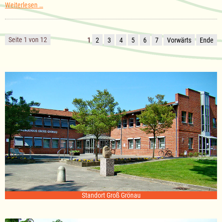
Sitzung
Weiterlesen …
des
Ausschuss
für
Kultur
Seite 1 von 12
1
2
3
4
5
6
7
Vorwärts
Ende
am
18.11.2025
Standort Groß Grönau