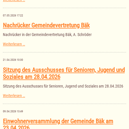
der
Gemeindevertretung
Bäk
07.05.2026 17:22
am
04.06.2026
Nachrücker Gemeindevertretung Bäk
Nachrücker in der Gemeindevertretung Bäk, A. Schröder
Nachrücker
Weiterlesen …
Gemeindevertretung
Bäk
21.04.2026 10:30
Sitzung des Ausschusses für Senioren, Jugend und
Soziales am 28.04.2026
Sitzung des Ausschusses für Senioren, Jugend und Soziales am 28.04.2026
Sitzung
Weiterlesen …
des
Ausschusses
für
09.04.2026 13:49
Senioren,
Jugend
Einwohnerversammlung der Gemeinde Bäk am
und
23.04.2026
Soziales