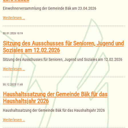
am
28.04.2026
Einwohnerversammlung der Gemeinde Bäk am 23.04.2026
Einwohnerversammlung
Weiterlesen …
der
Gemeinde
Bäk
30.01.2026 10:19
am
23.04.2026
Sitzung des Ausschusses für Senioren, Jugend und
Soziales am 12.02.2026
Sitzung des Ausschusses für Senioren, Jugend und Soziales am 12.02.2026
Sitzung
Weiterlesen …
des
Ausschusses
für
30.12.2025 11:49
Senioren,
Jugend
Haushaltssatzung der Gemeinde Bäk für das
und
Haushaltsjahr 2026
Soziales
am
12.02.2026
Haushaltssatzung der Gemeinde Bäk für das Haushaltsjahr 2026
Haushaltssatzung
Weiterlesen …
der