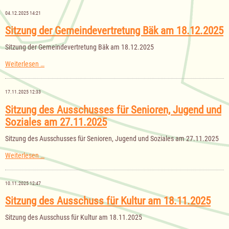
Gemeinde
Bäk
04.12.2025 14:21
für
das
Sitzung der Gemeindevertretung Bäk am 18.12.2025
Haushaltsjahr
2026
Sitzung der Gemeindevertretung Bäk am 18.12.2025
Sitzung
Weiterlesen …
der
Gemeindevertretung
Bäk
17.11.2025 12:33
am
18.12.2025
Sitzung des Ausschusses für Senioren, Jugend und
Soziales am 27.11.2025
Sitzung des Ausschusses für Senioren, Jugend und Soziales am 27.11.2025
Sitzung
Weiterlesen …
des
Ausschusses
für
10.11.2025 12:47
Senioren,
Jugend
Sitzung des Ausschuss für Kultur am 18.11.2025
und
Soziales
Sitzung des Ausschuss für Kultur am 18.11.2025
am
27.11.2025