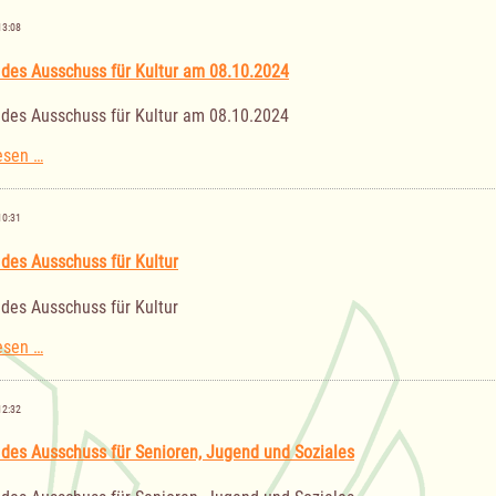
Gemeindevertretung
Bäk
13:08
am
24.10.2024
 des Ausschuss für Kultur am 08.10.2024
 des Ausschuss für Kultur am 08.10.2024
Sitzung
esen …
des
Ausschuss
für
10:31
Kultur
am
 des Ausschuss für Kultur
08.10.2024
 des Ausschuss für Kultur
Sitzung
esen …
des
Ausschuss
für
12:32
Kultur
 des Ausschuss für Senioren, Jugend und Soziales