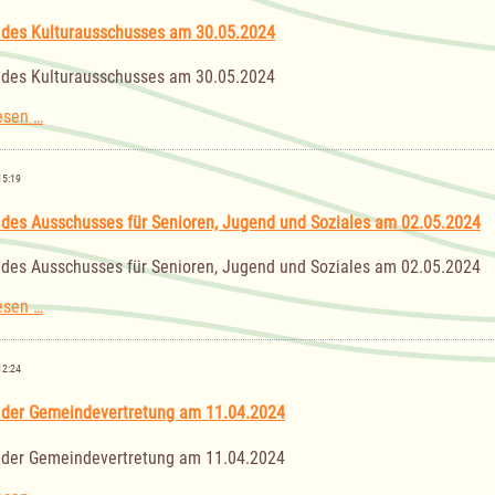
16.07.2024
 des Kulturausschusses am 30.05.2024
 des Kulturausschusses am 30.05.2024
Sitzung
esen …
des
Kulturausschusses
am
15:19
30.05.2024
 des Ausschusses für Senioren, Jugend und Soziales am 02.05.2024
 des Ausschusses für Senioren, Jugend und Soziales am 02.05.2024
Sitzung
esen …
des
Ausschusses
für
12:24
Senioren,
Jugend
 der Gemeindevertretung am 11.04.2024
und
Soziales
 der Gemeindevertretung am 11.04.2024
am
02.05.2024