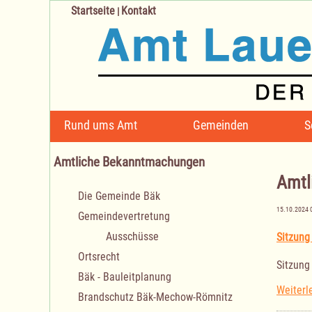
Startseite
Kontakt
|
Navigation
Rund ums Amt
Gemeinden
S
überspringen
Amtliche Bekanntmachungen
Amtl
Navigation
Die Gemeinde Bäk
überspringen
15.10.2024 
Gemeindevertretung
Ausschüsse
Sitzung
Ortsrecht
Sitzung
Bäk - Bauleitplanung
Weiterl
Brandschutz Bäk-Mechow-Römnitz