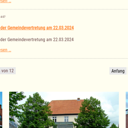
Sitzung
esen …
der
Gemeindevertretung
am
14:07
11.04.2024
 der Gemeindevertretung am 22.03.2024
 der Gemeindevertretung am 22.03.2024
Sitzung
esen …
der
Gemeindevertretung
am
4 von 12
Anfang
22.03.2024