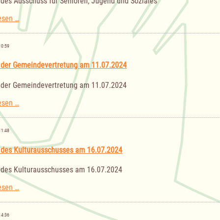
 des Ausschuss für Senioren, Jugend und Soziales
Sitzung
esen …
des
Ausschuss
für
10:59
Senioren,
Jugend
 der Gemeindevertretung am 11.07.2024
und
Soziales
 der Gemeindevertretung am 11.07.2024
Sitzung
esen …
der
Gemeindevertretung
am
11:48
11.07.2024
 des Kulturausschusses am 16.07.2024
 des Kulturausschusses am 16.07.2024
Sitzung
esen …
des
Kulturausschusses
am
14:36