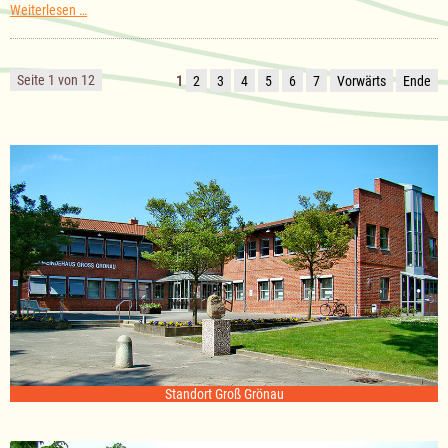
Sitzung
Weiterlesen …
des
Ausschuss
für
Kultur
Seite 1 von 12
1
2
3
4
5
6
7
Vorwärts
Ende
am
18.11.2025
Standort Groß Grönau