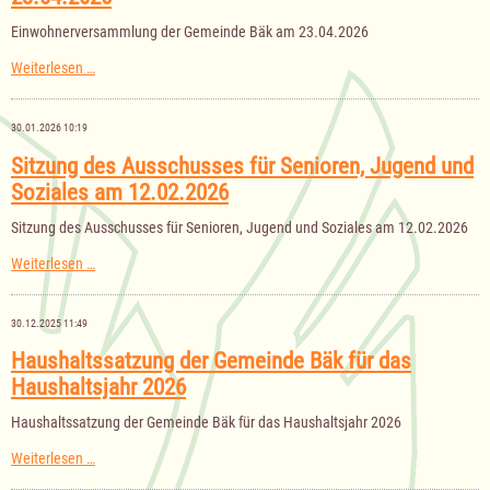
am
28.04.2026
Einwohnerversammlung der Gemeinde Bäk am 23.04.2026
Einwohnerversammlung
Weiterlesen …
der
Gemeinde
Bäk
30.01.2026 10:19
am
23.04.2026
Sitzung des Ausschusses für Senioren, Jugend und
Soziales am 12.02.2026
Sitzung des Ausschusses für Senioren, Jugend und Soziales am 12.02.2026
Sitzung
Weiterlesen …
des
Ausschusses
für
30.12.2025 11:49
Senioren,
Jugend
Haushaltssatzung der Gemeinde Bäk für das
und
Haushaltsjahr 2026
Soziales
am
12.02.2026
Haushaltssatzung der Gemeinde Bäk für das Haushaltsjahr 2026
Haushaltssatzung
Weiterlesen …
der