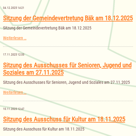
Gemeinde
Bäk
04.12.2025 14:21
für
das
Sitzung der Gemeindevertretung Bäk am 18.12.2025
Haushaltsjahr
2026
Sitzung der Gemeindevertretung Bäk am 18.12.2025
Sitzung
Weiterlesen …
der
Gemeindevertretung
Bäk
17.11.2025 12:33
am
18.12.2025
Sitzung des Ausschusses für Senioren, Jugend und
Soziales am 27.11.2025
Sitzung des Ausschusses für Senioren, Jugend und Soziales am 27.11.2025
Sitzung
Weiterlesen …
des
Ausschusses
für
10.11.2025 12:47
Senioren,
Jugend
Sitzung des Ausschuss für Kultur am 18.11.2025
und
Soziales
Sitzung des Ausschuss für Kultur am 18.11.2025
am
27.11.2025