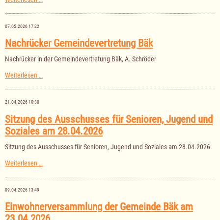
der
Gemeindevertretung
Bäk
07.05.2026 17:22
am
04.06.2026
Nachrücker Gemeindevertretung Bäk
Nachrücker in der Gemeindevertretung Bäk, A. Schröder
Nachrücker
Weiterlesen …
Gemeindevertretung
Bäk
21.04.2026 10:30
Sitzung des Ausschusses für Senioren, Jugend und
Soziales am 28.04.2026
Sitzung des Ausschusses für Senioren, Jugend und Soziales am 28.04.2026
Sitzung
Weiterlesen …
des
Ausschusses
für
09.04.2026 13:49
Senioren,
Jugend
Einwohnerversammlung der Gemeinde Bäk am
und
23.04.2026
Soziales