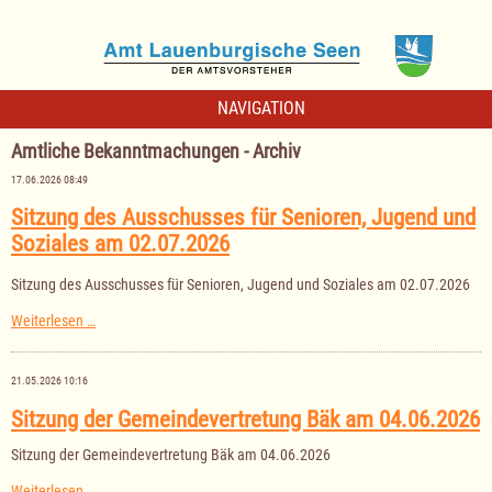
NAVIGATION
Amtliche Bekanntmachungen - Archiv
17.06.2026 08:49
Sitzung des Ausschusses für Senioren, Jugend und
Soziales am 02.07.2026
Sitzung des Ausschusses für Senioren, Jugend und Soziales am 02.07.2026
Sitzung
Weiterlesen …
des
Ausschusses
für
21.05.2026 10:16
Senioren,
Jugend
Sitzung der Gemeindevertretung Bäk am 04.06.2026
und
Soziales
Sitzung der Gemeindevertretung Bäk am 04.06.2026
am
02.07.2026
Sitzung
Weiterlesen …