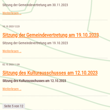
Soziales
Sitzung der Gemeindevertretung am 30.11.2023
am
14.12.2023
Sitzung
Weiterlesen …
der
Gemeindevertretung
am
10.10.2023 12:23
30.11.2023
Sitzung der Gemeindevertretung am 19.10.2023
Sitzung der Gemeindevertretung am 19.10.2023
Sitzung
Weiterlesen …
der
Gemeindevertretung
am
02.10.2023 11:09
19.10.2023
Sitzung des Kulturausschusses am 12.10.2023
Sitzung des Kulturausschusses am 12.10.2023
Sitzung
Weiterlesen …
des
Kulturausschusses
am
12.10.2023
Seite 5 von 12