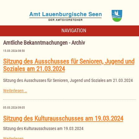
NAVIGATION
Amtliche Bekanntmachungen - Archiv
15.03.2024 08:50
Sitzung des Ausschusses für Senioren, Jugend und
Soziales am 21.03.2024
Sitzung des Ausschusses für Senioren, Jugend und Soziales am 21.03.2024
Sitzung
Weiterlesen …
des
Ausschusses
für
05.03.2024 09:05
Senioren,
Jugend
Sitzung des Kulturausschusses am 19.03.2024
und
Soziales
Sitzung des Kulturausschusses am 19.03.2024
am
21.03.2024
Sitzung
Weiterlesen …