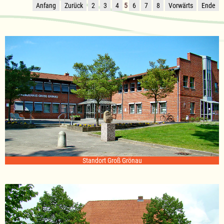
Anfang
Zurück
2
3
4
5
6
7
8
Vorwärts
Ende
Standort Groß Grönau