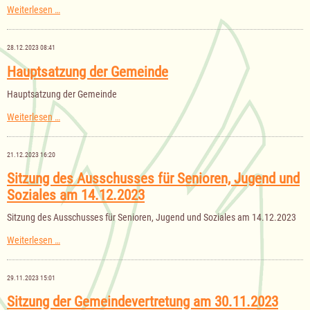
Sitzung
Weiterlesen …
des
Kulturausschusses
am
28.12.2023 08:41
30.01.2024
Hauptsatzung der Gemeinde
Hauptsatzung der Gemeinde
Hauptsatzung
Weiterlesen …
der
Gemeinde
21.12.2023 16:20
Sitzung des Ausschusses für Senioren, Jugend und
Soziales am 14.12.2023
Sitzung des Ausschusses für Senioren, Jugend und Soziales am 14.12.2023
Sitzung
Weiterlesen …
des
Ausschusses
für
29.11.2023 15:01
Senioren,
Jugend
Sitzung der Gemeindevertretung am 30.11.2023
und