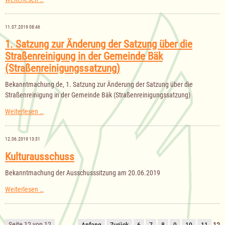
der
Gemeindevertretung
am
11.07.2019 08:46
12.09.2019
1. Satzung zur Änderung der Satzung über die
Straßenreinigung in der Gemeinde Bäk
(Straßenreinigungssatzung)
Bekanntmachung de, 1. Satzung zur Änderung der Satzung über die
Straßenreinigung in der Gemeinde Bäk (Straßenreinigungssatzung)
1.
Weiterlesen …
Satzung
zur
Änderung
12.06.2019 13:31
der
Satzung
Kulturausschuss
über
die
Bekanntmachung der Ausschusssitzung am 20.06.2019
Straßenreinigung
in
Kulturausschuss
Weiterlesen …
der
Gemeinde
Bäk
(Straßenreinigungssatzung)
Seite 12 von 12
Anfang
Zurück
6
7
8
9
10
11
12