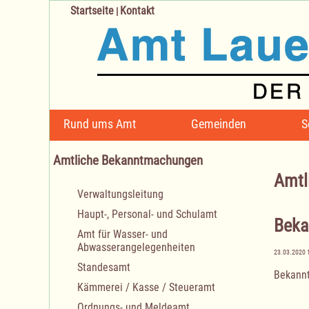
Startseite
Kontakt
|
Navigation
Rund ums Amt
Gemeinden
S
überspringen
Amtliche Bekanntmachungen
Amtl
Navigation
Verwaltungsleitung
überspringen
Haupt-, Personal- und Schulamt
Beka
Amt für Wasser- und
Abwasserangelegenheiten
23.03.2020 
Standesamt
Bekannt
Kämmerei / Kasse / Steueramt
Ordnungs- und Meldeamt