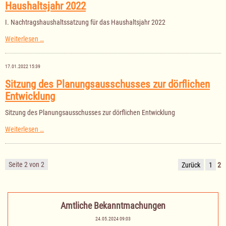
Haushaltsjahr 2022
Haushaltsjahr
2023
I. Nachtragshaushaltssatzung für das Haushaltsjahr 2022
I.
Weiterlesen …
Nachtragshaushaltssatzung
für
das
17.01.2022 15:39
Haushaltsjahr
2022
Sitzung des Planungsausschusses zur dörflichen
Entwicklung
Sitzung des Planungsausschusses zur dörflichen Entwicklung
Sitzung
Weiterlesen …
des
Planungsausschusses
zur
dörflichen
Seite 2 von 2
Zurück
1
2
Entwicklung
Amtliche Bekanntmachungen
24.05.2024 09:03