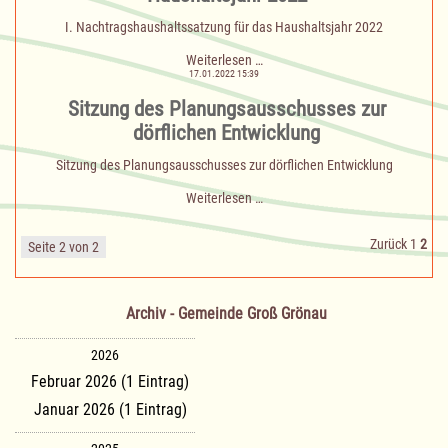
für
das
I. Nachtragshaushaltssatzung für das Haushaltsjahr 2022
Haushaltsjahr
2023
I.
Weiterlesen …
Nachtragshaushaltssatzung
17.01.2022 15:39
für
Sitzung des Planungsausschusses zur
das
Haushaltsjahr
dörflichen Entwicklung
2022
Sitzung des Planungsausschusses zur dörflichen Entwicklung
Sitzung
Weiterlesen …
des
Planungsausschusses
Zurück
1
2
zur
Seite 2 von 2
dörflichen
Entwicklung
Archiv - Gemeinde Groß Grönau
2026
Februar 2026 (1 Eintrag)
Januar 2026 (1 Eintrag)