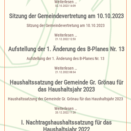
Sitzung
Weiterlesen …
des
02.10.2023 14:09
Bau-
Sitzung der Gemeindevertretung am 10.10.2023
und
Wegeausschusses
am
Sitzung der Gemeindevertretung am 10.10.2023
10.10.2023
Sitzung
Weiterlesen …
der
21.12.2022 12:53
Gemeindevertretung
Aufstellung der 1. Änderung des B-Planes Nr. 13
am
10.10.2023
Aufstellung der 1. Änderung des B-Planes Nr. 13
Aufstellung
Weiterlesen …
der
21.12.2022 08:34
1.
Haushaltssatzung der Gemeinde Gr. Grönau für
Änderung
des
das Haushaltsjahr 2023
B-
Planes
Haushaltssatzung der Gemeinde Gr. Grönau für das Haushaltsjahr 2023
Nr.
13
Haushaltssatzung
Weiterlesen …
der
20.12.2022 11:26
Gemeinde
I. Nachtragshaushaltssatzung für das
Gr.
Grönau
Haushaltsjahr 2022