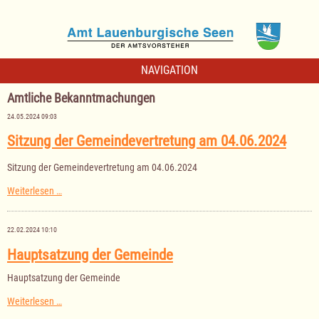
NAVIGATION
Amtliche Bekanntmachungen
24.05.2024 09:03
Sitzung der Gemeindevertretung am 04.06.2024
Sitzung der Gemeindevertretung am 04.06.2024
Sitzung
Weiterlesen …
der
Gemeindevertretung
am
22.02.2024 10:10
04.06.2024
Hauptsatzung der Gemeinde
Hauptsatzung der Gemeinde
Hauptsatzung
Weiterlesen …
der