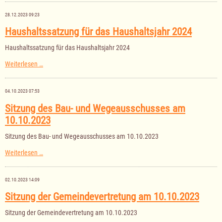
Gemeinde
28.12.2023 09:23
Haushaltssatzung für das Haushaltsjahr 2024
Haushaltssatzung für das Haushaltsjahr 2024
Haushaltssatzung
Weiterlesen …
für
das
Haushaltsjahr
04.10.2023 07:53
2024
Sitzung des Bau- und Wegeausschusses am
10.10.2023
Sitzung des Bau- und Wegeausschusses am 10.10.2023
Sitzung
Weiterlesen …
des
Bau-
und
02.10.2023 14:09
Wegeausschusses
am
Sitzung der Gemeindevertretung am 10.10.2023
10.10.2023
Sitzung der Gemeindevertretung am 10.10.2023