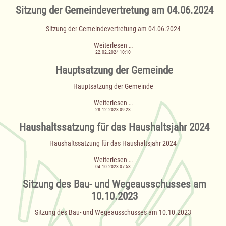
Sitzung der Gemeindevertretung am 04.06.2024
Sitzung der Gemeindevertretung am 04.06.2024
Sitzung
Weiterlesen …
der
22.02.2024 10:10
Gemeindevertretung
Hauptsatzung der Gemeinde
am
04.06.2024
Hauptsatzung der Gemeinde
Hauptsatzung
Weiterlesen …
der
28.12.2023 09:23
Gemeinde
Haushaltssatzung für das Haushaltsjahr 2024
Haushaltssatzung für das Haushaltsjahr 2024
Haushaltssatzung
Weiterlesen …
für
04.10.2023 07:53
das
Sitzung des Bau- und Wegeausschusses am
Haushaltsjahr
2024
10.10.2023
Sitzung des Bau- und Wegeausschusses am 10.10.2023