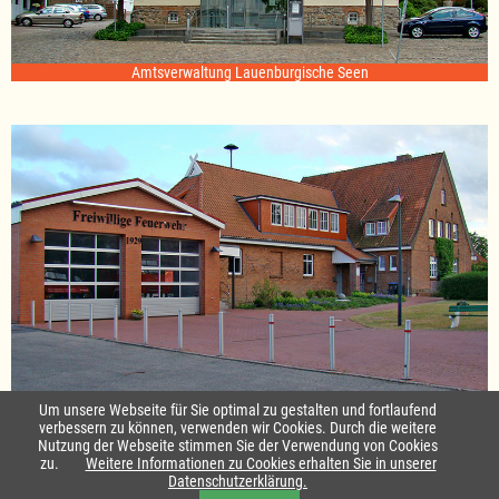
Amtsverwaltung Lauenburgische Seen
Standort Sterley
Um unsere Webseite für Sie optimal zu gestalten und fortlaufend
verbessern zu können, verwenden wir Cookies. Durch die weitere
Nutzung der Webseite stimmen Sie der Verwendung von Cookies
Startseite
|
Kontakt
zu.
Weitere Informationen zu Cookies erhalten Sie in unserer
Datenschutzerklärung.
Impressum & Datenschutz
|
Barrierefreiheit
|
Daten-Schutz in Leichte