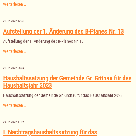
Sitzung
Weiterlesen …
der
Gemeindevertretung
am
21.12.2022 12:53
10.10.2023
Aufstellung der 1. Änderung des B-Planes Nr. 13
Aufstellung der 1. Änderung des B-Planes Nr. 13
Aufstellung
Weiterlesen …
der
1.
Änderung
21.12.2022 08:34
des
B-
Haushaltssatzung der Gemeinde Gr. Grönau für das
Planes
Haushaltsjahr 2023
Nr.
13
Haushaltssatzung der Gemeinde Gr. Grönau für das Haushaltsjahr 2023
Haushaltssatzung
Weiterlesen …
der
Gemeinde
Gr.
20.12.2022 11:26
Grönau
für
I. Nachtragshaushaltssatzung für das
das