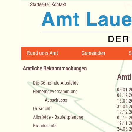
Startseite
Kontakt
|
Navigation
Rund ums Amt
Gemeinden
S
überspringen
Amtliche Bekanntmachungen
Amtl
Navigation
Die Gemeinde Albsfelde
überspringen
06.01.2
Gemeindeversammlung
01.12.2
Ausschüsse
15.09.2
30.04.2
Ortsrecht
17.12.2
Albsfelde - Bauleitplanung
09.12.2
19.11.2
Brandschutz
24.05.2