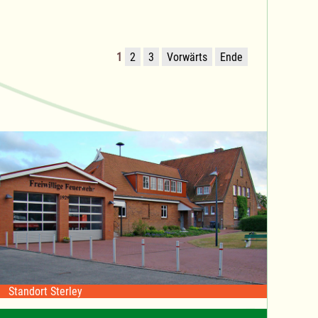
1
2
3
Vorwärts
Ende
Standort Sterley