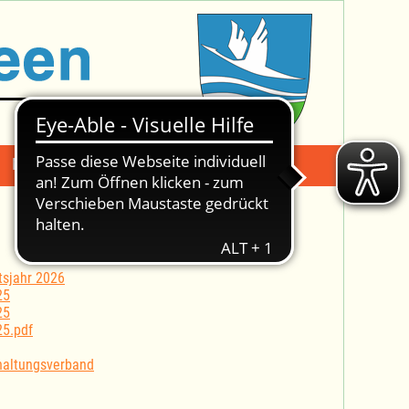
Mängelmeldung
Suche -
tsjahr 2026
25
25
25.pdf
haltungsverband