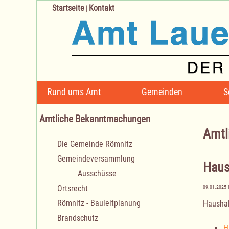
Startseite
Kontakt
|
Navigation
Rund ums Amt
Gemeinden
S
überspringen
Amtliche Bekanntmachungen
Amtl
Navigation
Die Gemeinde Römnitz
überspringen
Gemeindeversammlung
Haus
Ausschüsse
Ortsrecht
09.01.2025 
Römnitz - Bauleitplanung
Haushal
Brandschutz
H