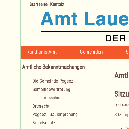
Startseite
Kontakt
|
Navigation
Rund ums Amt
Gemeinden
S
überspringen
Amtliche Bekanntmachungen
Amtl
Navigation
Die Gemeinde Pogeez
überspringen
Gemeindevertretung
Sitz
Ausschüsse
Ortsrecht
12.11.2020 
Pogeez - Bauleitplanung
Sitzung
Brandschutz
S