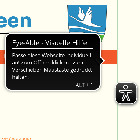
Mängelmeldung
Suche -
4.pdf
(384,4 KiB)