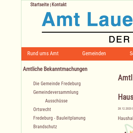
Startseite
Kontakt
|
Navigation
Rund ums Amt
Gemeinden
S
überspringen
Amtliche Bekanntmachungen
Amtl
Navigation
Die Gemeinde Fredeburg
überspringen
Gemeindeversammlung
Haus
Ausschüsse
Ortsrecht
28.12.2023 
Fredeburg - Bauleitplanung
Haushal
Brandschutz
H