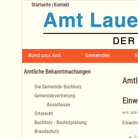
Startseite
Kontakt
|
Navigation
Rund ums Amt
Gemeinden
S
überspringen
Amtliche Bekanntmachungen
Amtl
Navigation
Die Gemeinde Buchholz
überspringen
Gemeindevertretung
Einw
Ausschüsse
Ortsrecht
09.01.2020 
Buchholz - Bauleitplanung
Einwoh
Brandschutz
E