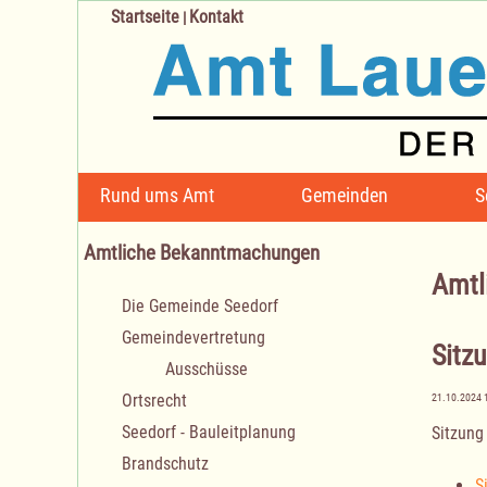
Startseite
Kontakt
|
Navigation
Rund ums Amt
Gemeinden
S
überspringen
Amtliche Bekanntmachungen
Amtl
Navigation
Die Gemeinde Seedorf
überspringen
Gemeindevertretung
Sitz
Ausschüsse
Ortsrecht
21.10.2024 
Seedorf - Bauleitplanung
Sitzung
Brandschutz
S