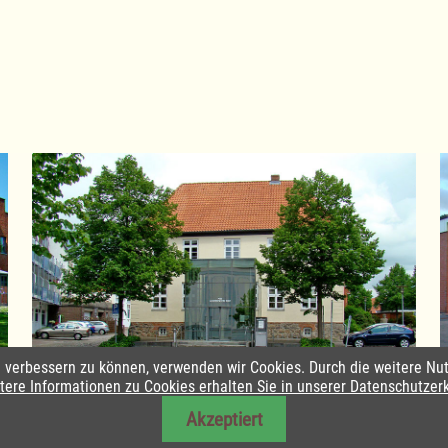
nd verbessern zu können, verwenden wir Cookies. Durch die weitere 
Amtsverwaltung Lauenburgische Seen
tere Informationen zu Cookies erhalten Sie in unserer Datenschutzer
Akzeptiert
utz
|
Barrierefreiheit
|
Daten-Schutz in Leichte Sprache
|
Sitemap
|
Sit
026 Amt Lauenburgische Seen | Alle Rechte vorbehalten | Realisier