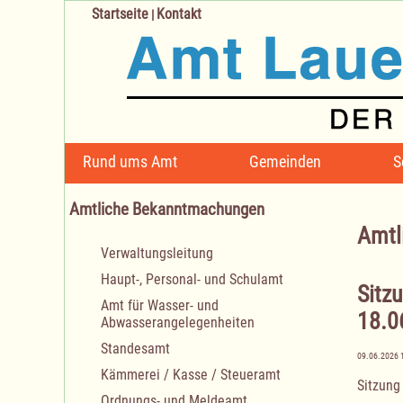
Startseite
Kontakt
|
Navigation
Rund ums Amt
Gemeinden
S
überspringen
Amtliche Bekanntmachungen
Amtl
Navigation
Verwaltungsleitung
überspringen
Haupt-, Personal- und Schulamt
Sitz
Amt für Wasser- und
18.0
Abwasserangelegenheiten
Standesamt
09.06.2026 
Kämmerei / Kasse / Steueramt
Sitzung
Ordnungs- und Meldeamt