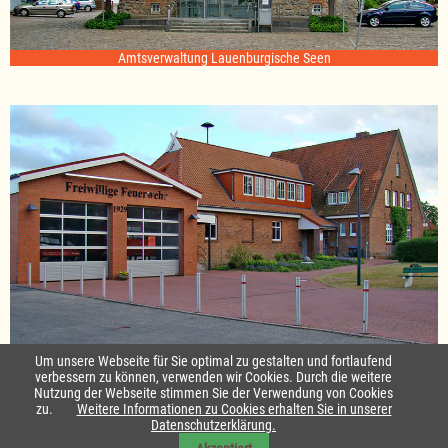
Amtsverwaltung Lauenburgische Seen
Standort Sterley
Um unsere Webseite für Sie optimal zu gestalten und fortlaufend
verbessern zu können, verwenden wir Cookies. Durch die weitere
Nutzung der Webseite stimmen Sie der Verwendung von Cookies
Startseite
|
Kontakt
zu.
Weitere Informationen zu Cookies erhalten Sie in unserer
Datenschutzerklärung.
Impressum & Datenschutz
|
Barrierefreiheit
|
Daten-Schutz in Leichte