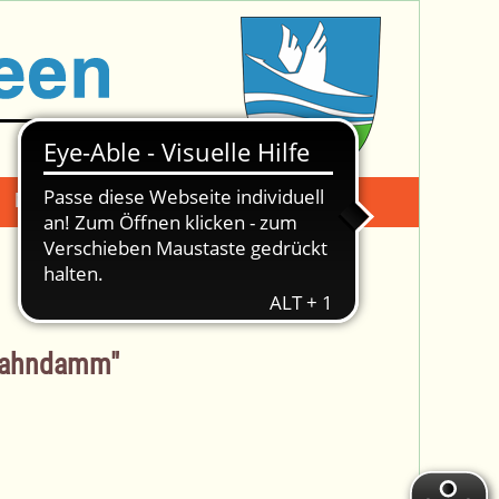
Mängelmeldung
Suche -
 Bahndamm"