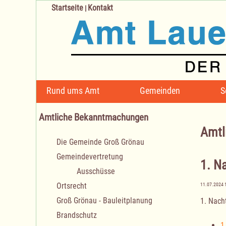
Startseite
Kontakt
|
Navigation
Rund ums Amt
Gemeinden
S
überspringen
Amtliche Bekanntmachungen
Amtl
Navigation
Die Gemeinde Groß Grönau
überspringen
Gemeindevertretung
1. N
Ausschüsse
Ortsrecht
11.07.2024 
Groß Grönau - Bauleitplanung
1. Nach
Brandschutz
1