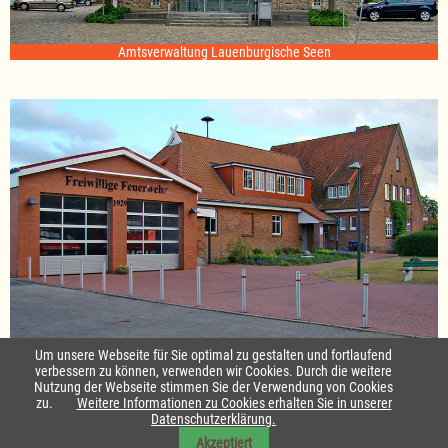
Amtsverwaltung Lauenburgische Seen
Standort Sterley
Um unsere Webseite für Sie optimal zu gestalten und fortlaufend
verbessern zu können, verwenden wir Cookies. Durch die weitere
Nutzung der Webseite stimmen Sie der Verwendung von Cookies
Startseite
|
Kontakt
zu.
Weitere Informationen zu Cookies erhalten Sie in unserer
Datenschutzerklärung.
Impressum & Datenschutz
|
Barrierefreiheit
|
Daten-Schutz in Leichte
Akzeptiert
Sprache
|
Sitemap
|
Sitemap in Leichte Sprache